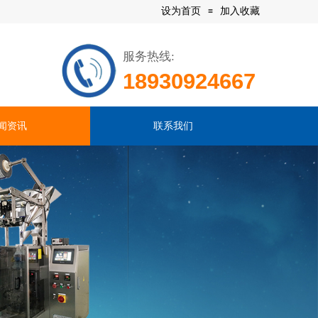
设为首页
加入收藏
≡
服务热线:
18930924667
闻资讯
联系我们